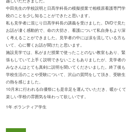
越しいただきました。
中田先生の学校説明と日髙学科長の模擬授業で相模原看護専門学
校のことを少し知ることができたと思います。
私も見学者に混じり日髙学科長の講義を受けました。DVDで見た
お話が凄く感動的で、命の大切さ、看護について私自身もより深
く考えることができました。見学者の中には涙を流している方も
いて、心に響くお話が聞けたと思います。
施設見学では、私がまだ授業で使ったことのない教室もあり、緊
張もしていて上手く説明できないこともありましたが、見学者の
みなさんはとても真剣に説明を聞いてくださいました。終了後も
学校生活のことや受験について、沢山の質問をして頂き、受験生
の熱を感じました。
10月末に行われる白優祭にも是非足を運んでいただき、暖かくて
楽しい学校の雰囲気を味わって欲しいです。
1年 ボランティア学生