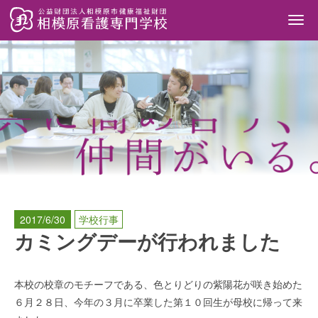
Togg
navi
2017/6/30
学校行事
カミングデーが行われました
本校の校章のモチーフである、色とりどりの紫陽花が咲き始めた
６月２８日、今年の３月に卒業した第１０回生が母校に帰って来