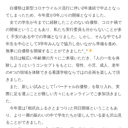
白優祭は新型コロナウイルス流行に伴い2年連続で中止となっ
てしまったため、今年度が3年ぶりの開催となりました。
全ての学生が今までに経験したことのない白優祭、コロナ禍で
の開催ということもあり、私たち実行委員も分からないことが多
く 不安のある中での準備となりました。しかし、そんな中でも2
年生を中心として3学年みんなで協力し合いながら準備を進め、
無事に白優祭を開催することができました^_^
当日は幅広い年齢層の方々にご来場いただき、｢人の一生を体
験しよう｣というコンセプトをもとに、母性、小児、成人、老年
の4つの領域を体験できる看護学校ならではの企画を楽しんで頂
きました。
また、新しい試みとして｢バーチャル白優祭」を取り入れ、実
際に足を運ぶことが難しい方々にもオンラインでご参加頂きまし
た。
今年度は｢相武台ふるさとまつり｣と同日開催ということもあ
り、より一層の賑わいの中で学生たちが楽しんでいる姿も沢山見
ることができました。