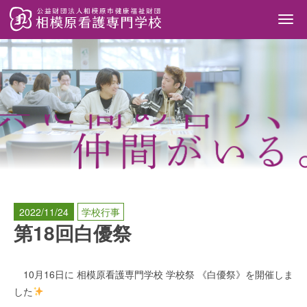
Togg
navi
2022/11/24
学校行事
第18回白優祭
10月16日に 相模原看護専門学校 学校祭 《白優祭》を開催しま
した