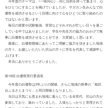
今年度のテーマは、｢一味同心｣ ···同じ目的を持って集まり、心
をひとつにすることを掲げていましたが、サガカン生みんなで白
優祭を成功させるという目標に向けて心をひとつに取り組めたの
ではないかと思います。
毎日の授業や試験勉強、実習などそれぞれが忙しい日々を過ご
している中ではありましたが、学生や先生方の協力のおかげで無
事に白優祭を成功させることができ、大変嬉しく思います。
最後に、白優祭開催にあたってご理解ご協力を頂きました地域
の方々、お越しいただいた沢山の方々に学生を代表して感謝申し
上げます。
本当にありがとうございました。
第18回 白優祭実行委員長
今年度の白優祭は3年ぶりの開催、さらに地域の祭事の「相武
台ふるさとまつり」と同日開催となりました。
当日は天気にも恵まれ地域に暮らしている全世代、沢山の方が
参加しており、賑わっていました。入場もしっかりと管理されて