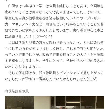
白優祭は３年ぶりで学生は全員未経験なこともあり、企画等を
進めていくことは簡単なことではありませんでした。その中で、
学生たち自身が他学生を巻き込み協働していく力や、プレゼン
力、マネジメント力など、白優祭という行事をしていくことで普
段できない経験をたくさんしたと思います。実行委員中心に本当
に頑張りました！！(o^―^o)ﾆｺ
当日は学生と地域の方々が関わりをもちながら、ともに楽しそ
うにしている姿が何よりうれしく感じ、これまで当たり前だと思
っていた行事でしたが、改めて行事を行うことの大切さを再認識
する機会になりました。学生にとって、学校生活の中での良き思
い出になりますように～
そして何を隠そう、我々教職員もピンクシャツで盛り上がって
いました～(^▽^)/（一番楽しんでいたかもしれません(;^_^A)
白優祭担当教員