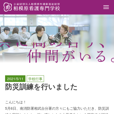
Togg
navi
2021/5/11
学校行事
防災訓練を行いました
こんにちは！
5月6日、南消防署相武台分署の方々にもご協力いただき、防災訓