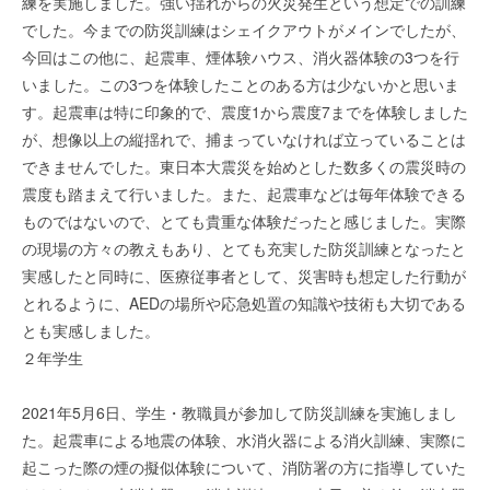
練を実施しました。強い揺れからの火災発生という想定での訓練
でした。今までの防災訓練はシェイクアウトがメインでしたが、
今回はこの他に、起震車、煙体験ハウス、消火器体験の3つを行
いました。この3つを体験したことのある方は少ないかと思いま
す。起震車は特に印象的で、震度1から震度7までを体験しました
が、想像以上の縦揺れで、捕まっていなければ立っていることは
できませんでした。東日本大震災を始めとした数多くの震災時の
震度も踏まえて行いました。また、起震車などは毎年体験できる
ものではないので、とても貴重な体験だったと感じました。実際
の現場の方々の教えもあり、とても充実した防災訓練となったと
実感したと同時に、医療従事者として、災害時も想定した行動が
とれるように、AEDの場所や応急処置の知識や技術も大切である
とも実感しました。
２年学生
2021年5月6日、学生・教職員が参加して防災訓練を実施しまし
た。起震車による地震の体験、水消火器による消火訓練、実際に
起こった際の煙の擬似体験について、消防署の方に指導していた