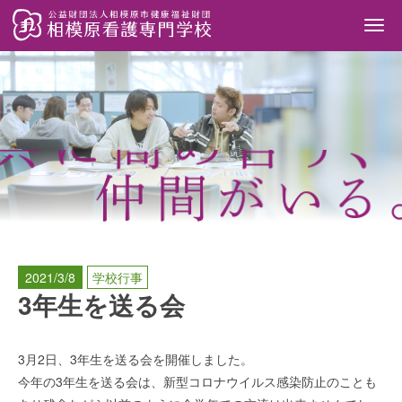
Togg
navi
2021/3/8
学校行事
3年生を送る会
3月2日、3年生を送る会を開催しました。
今年の3年生を送る会は、新型コロナウイルス感染防止のことも