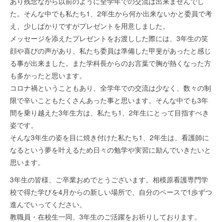
あり残念ながら以前のように全学年での交流は出来ませんでし
た。そんな中でも私たち1、2年生から何か出来ないかと委員で考
え、少しばかりですがプレゼントを用意しました。
メッセージを添えたプレゼントをお渡しした際には、3年生の笑
顔や喜びの声があり、私たち委員は準備した甲斐があったと感じ
る事が出来ました。また学科長からのお言葉で胸が熱くなった方
も多かったと思います。
コロナ禍ということもあり、全学年での交流は少なく、数々の制
限で辛いこともたくさんあった事と思います。そんな中でも3年
間を乗り越えた3年生方は、私たち1、2年生にとって目指すべき
姿です。
そんな3年生の姿を目に焼き付けた私たち1、2年生は、看護師に
なるという夢を叶えるため日々の勉学や実習に励んでいきたいと
思います。
3年生の皆様、ご卒業おめでとうございます。相模原看護専門学
校で得た学びを4月からの新しい場所で、自分のペースで1歩ずつ
進んでいってください。
教職員・在校生一同、3年生のご活躍をお祈りしております。