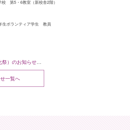
校 第5・6教室（新校舎2階）
生ボランティア学生 教員
のお知らせ【2017】
らせ一覧へ