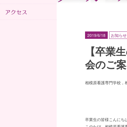
2019/6/18
お知らせ
【卒業生
会のご案
相模原看護専門学校，
卒業生の皆様こんにち
このたび、相模原看護