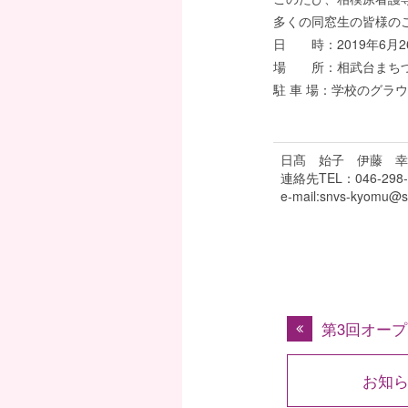
多くの同窓生の皆様の
日 時：2019年6月2
場 所：相武台まちづ
駐 車 場：学校のグラ
日髙 始子 伊藤 幸
連絡先TEL：046-298-
e-mail:snvs-kyomu@sn
第3回オープンキャンパスは『
お知