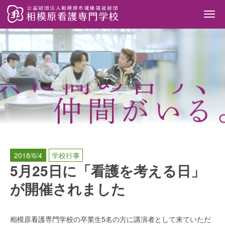
Togg
navi
2018/6/4
学校行事
5月25日に「看護を考える日」
が開催されました
相模原看護専門学校の卒業生5名の方に講演者として来ていただ