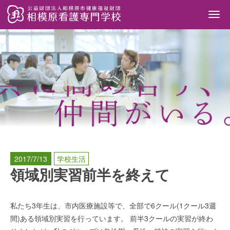
Togg
navi
2017/7/13
学校生活
領域別実習前半を終えて
私たち3年生は、市内医療施設等で、全部で6クール(1クール3週
間)ある領域別実習を行っています。 前半3クールの実習が終わ