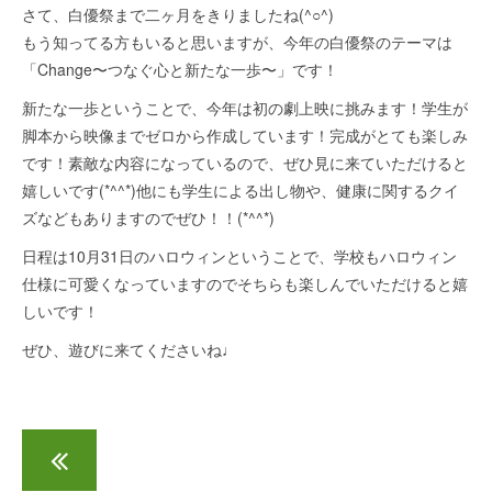
さて、白優祭まで二ヶ月をきりましたね(^○^)
もう知ってる方もいると思いますが、今年の白優祭のテーマは
「Change〜つなぐ心と新たな一歩〜」です！
新たな一歩ということで、今年は初の劇上映に挑みます！学生が
脚本から映像までゼロから作成しています！完成がとても楽しみ
です！素敵な内容になっているので、ぜひ見に来ていただけると
嬉しいです(*^^*)他にも学生による出し物や、健康に関するクイ
ズなどもありますのでぜひ！！(*^^*)
日程は10月31日のハロウィンということで、学校もハロウィン
仕様に可愛くなっていますのでそちらも楽しんでいただけると嬉
しいです！
ぜひ、遊びに来てくださいね♩
第3回オープンキャンパスが行われました