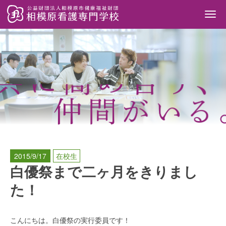
Togg
navi
2015/9/17
在校生
白優祭まで二ヶ月をきりまし
た！
こんにちは。白優祭の実行委員です！