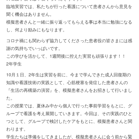
臨地実習では、私たちが行った看護について患者さんから意見を
聞く機会はありません。
模擬患者さんと一緒に振り返ってもらえる事は本当に勉強になる
し、何より励みにもなります。
コロナ禍にも関わらず協力してくださった患者役の皆さまには感
謝の気持ちでいっぱいです。
この学びを活かして、1週間後に控えた実習も頑張ります！！
2年学生
10月１日、2年生は実習を前に、今まで学んできた成人回復期の
知識や看護技術の実践として、心筋梗塞を発症した患者さんの
『生活の再構築の演習』を、模擬患者さんをお招きして行いまし
た。
この授業では、夏休み中から個人で行った事前学習をもとに、グ
ループで看護を考え展開していきます。今回は、その実践のひと
つとして、グループで検討したケアをもとに、模擬患者さんと関
わります。
学生たちは準備をしてきましたが、模擬患者さんに会う前から緊