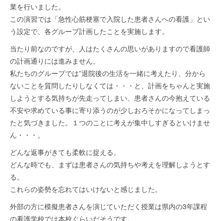
業を行いました。
この演習では「急性心筋梗塞で入院した患者さんへの看護」とい
う設定で、各グループ計画したことを実施します。
当たり前なのですが、人はたくさんの思いがありますので看護師
の計画通りには進みません。
私たちのグループでは”退院後の生活を一緒に考えたり、分から
ないことを質問したりしなくては・・・と、計画をちゃんと実施
しようとする気持ちが先走ってしまい、患者さんの今抱えている
不安や求めている事に寄り添うのが少しおろそかになってしまっ
たと気づきました。１つのことに考えが集中しすぎるといけませ
ん・・・。
どんな返事がきても柔軟に捉える。
どんな時でも、まずは患者さんの気持ちや考えを理解しようとす
る。
これらの姿勢を忘れてはいけないと感じました。
外部の方に模擬患者さんを演じていただく授業は県内の3年課程
の看護学校では本校ぐらいだそうです。