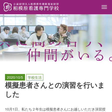
Togg
navi
2020/10/5
学校生活
模擬患者さんとの演習を行いま
した
10月1日、私たち２年生は模擬患者さんにお越しいただき演習授