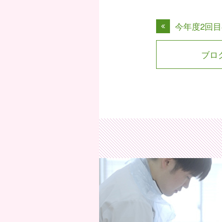
今年度2回目
ブロ
公益