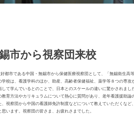
錫市から視察団来校
の友好都市である中国・無錫市から保健医療視察団として、「無錫衛生高
学校は、看護学科のほか、助産、高齢者保健福祉、薬学等８つの専攻があり
指して学んでいるとのことで、日本とのスケールの違いに驚かされまし
の教育方法やカリキュラムについて熱心に質問があり、老年看護援助論
た、視察団から中国の看護師免許制度などについて教えていただくなど
と思います。視察団の皆さま、お疲れさまでした。